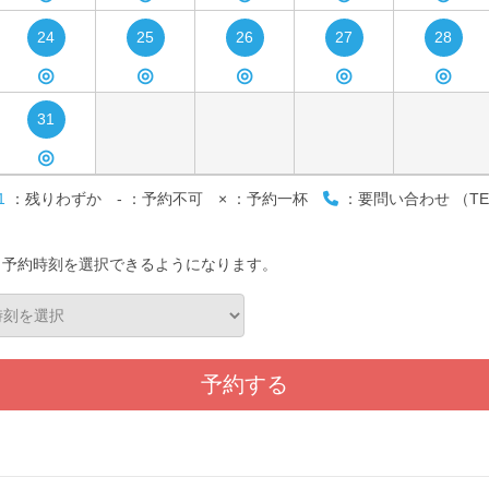
24
25
26
27
28
◎
◎
◎
◎
◎
31
◎
1
：残りわずか
-
：予約不可
×
：予約一杯
：要問い合わせ （TE
）
と予約時刻を選択できるようになります。
予約する