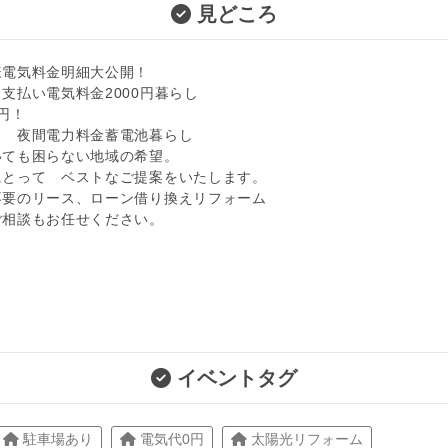
見どころ
様電気料金明細大公開！
支払い電気料金2000円暮らし
円！
し 夜間電力料金蓄電池暮らし
いても困らない地域の希望。
にとって ベストなご提案をいたします。
不要のリース、ローン借り換えリフォーム
ご相談もお任せください。
イベントタグ
駐車場あり
電気代0円
太陽光リフォーム