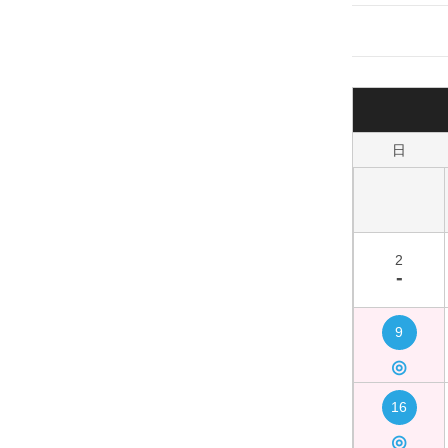
日
2
-
9
◎
16
◎