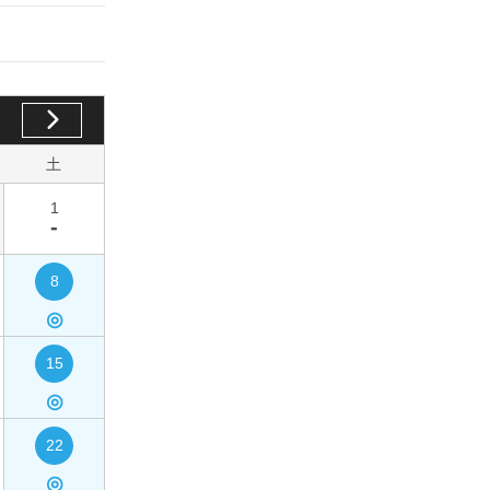
土
1
-
8
◎
15
◎
22
◎