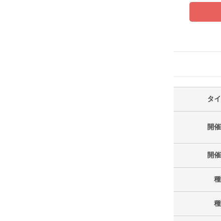
タイ
開催
開催
種
種