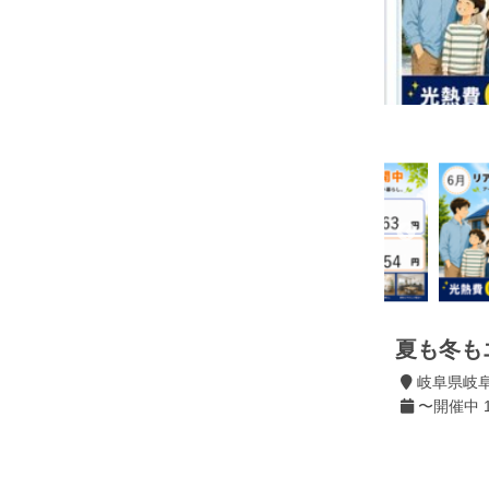
夏も冬も
岐阜県岐
〜開催中 1