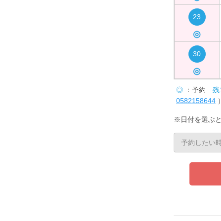
23
◎
30
◎
◎
：予約
残
0582158644
※日付を選ぶ