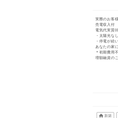
実際のお客
売電収入付 
電気代実質0
・太陽光な
・停電が続
あなたの家
＊初期費用
増額融資の
新築