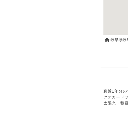
岐阜県岐
直近1年分の
クオカード
太陽光・蓄