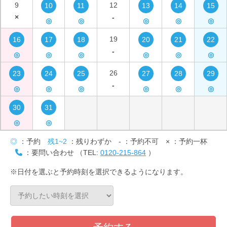
9
12
10
11
13
14
15
×
-
◎
◎
◎
◎
◎
19
16
17
18
20
21
22
-
◎
◎
◎
◎
◎
◎
26
23
24
25
27
28
29
-
◎
◎
◎
◎
◎
◎
30
31
◎
◎
◎
：予約
残1~2
：残りわずか
-
：予約不可
×
：予約一杯
：要問い合わせ （TEL:
0120-215-864
）
※日付を選ぶと予約時刻を選択できるようになります。