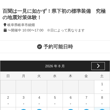
百聞は一見に如かず！県下初の標準装備 究極
の地震対策体験！
岐阜県岐阜市細畑
〜開催中 10:00〜17:00 ※日によって異なります
予約可能日時
2026
年
8
月
日
月
火
水
木
金
土
1
-
2
3
4
5
6
7
8
-
-
-
-
-
-
-