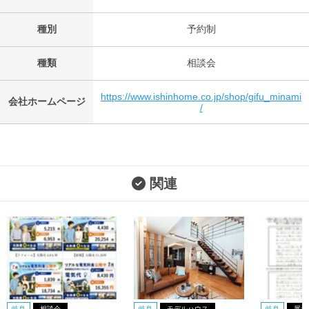
種別
予約制
種類
相談会
https://www.ishinhome.co.jp/shop/gifu_minami
会社ホームページ
/
関連
岐阜
相談会
岐阜
モデルハウス
岐阜
展示